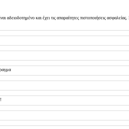
ίναι αδειοδοτημένο και έχει τις απαραίτητες πιστοποιήσεις ασφαλείας.
πραγμα
!