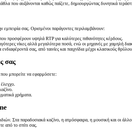
άθλα που αυξάνονται καθώς παίζετε, δημιουργώντας δυνητικά τεράστι
την εμπειρία σας. Ορισμένοι παράγοντες περιλαμβάνουν:
που προσφέρουν υψηλά RTP για καλύτερες πιθανότητες κέρδους.
ότερες νίκες αλλά μεγαλύτερα ποσά, ενώ οι μηχανές με χαμηλή δια
 ενδιαφέροντά σας, από ταινίες και παιχνίδια μέχρι κλασικούς θρύλου
ς σας
 που μπορείτε να εφαρμόσετε:
 έλεγχο.
καζίνο.
γματικά χρήματα.
ine
ιδιών. Στα παραδοσιακά καζίνο, η ατμόσφαιρα, η μουσική και οι άλλοι
ε από το σπίτι σας.