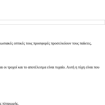
υπωσιακές οπτικές τους προσφορές προσελκύουν τους παίκτες,
οι τροχοί και το αποτέλεσμα είναι τυχαίο. Αυτή η τύχη είναι που
ές πληρωμής.