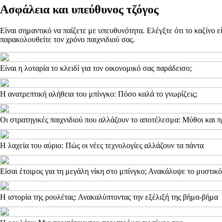
Ασφάλεια και υπεύθυνος τζόγος
Είναι σημαντικό να παίζετε με υπευθυνότητα. Ελέγξτε ότι το καζίνο ε
παρακολουθείτε τον χρόνο παιχνιδιού σας.
Είναι η λοταρία το κλειδί για τον οικονομικό σας παράδεισο;
Η ανατρεπτική αλήθεια του μπίνγκο: Πόσο καλά το γνωρίζεις;
Οι στρατηγικές παιχνιδιού που αλλάζουν το αποτέλεσμα: Μύθοι και 
Η λαχεία του αύριο: Πώς οι νέες τεχνολογίες αλλάζουν τα πάντα
Είσαι έτοιμος για τη μεγάλη νίκη στο μπίνγκο; Ανακάλυψε το μυστικό
Η ιστορία της ρουλέτας: Ανακαλύπτοντας την εξέλιξή της βήμα-βήμα