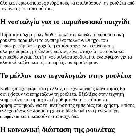
όλο και περισσότερους ανθρώπους να απολαύσουν την ρουλέτα από
την άνεση του σπιτιού τους.
Η νοσταλγία για το παραδοσιακό παιχνίδι
Παρά την αύξηση των διαδικτυακών επιλογών, η παραδοσιακή
ρουλέτα παραμένει το αγαπημένο πολλών. Οι ήχοι του
περιστρεφόμενου τροχού, η ατμόσφαιρα των καζίνο και η
αλληλεπίδραση με άλλους παίκτες είναι στοιχεία που δύσκολα
αντικαθίστανται. Αυτή η νοσταλγία πυροδοτεί το ενδιαφέρον για τα
κλασικά καζίνο και τις εμπειρίες που προσφέρουν.
Το μέλλον των τεχνολογιών στην ρουλέτα
Καθώς προχωράμε στο μέλλον, οι τεχνολογικές καινοτομίες θα
συνεχίσουν να επηρεάζουν τη ρουλέτα. Εξελίξεις στην τεχνητή
νοημοσύνη και τη μηχανική μάθηση θα μπορούσαν να
χρησιμοποιηθούν για τη βελτίωση της εμπειρίας του χρήστη. Επίσης,
ενδεχομένως να δούμε τη χρήση blockchain για μεγαλύτερη
διαφάνεια και δικαιοσύνη στα παιχνίδια.
Η κοινωνική διάσταση της ρουλέτας