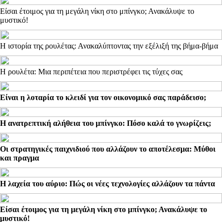
Είσαι έτοιμος για τη μεγάλη νίκη στο μπίνγκο; Ανακάλυψε το
μυστικό!
Η ιστορία της ρουλέτας: Ανακαλύπτοντας την εξέλιξή της βήμα-βήμα
Η ρουλέτα: Μια περιπέτεια που περιστρέφει τις τύχες σας
Είναι η λοταρία το κλειδί για τον οικονομικό σας παράδεισο;
Η ανατρεπτική αλήθεια του μπίνγκο: Πόσο καλά το γνωρίζεις;
Οι στρατηγικές παιχνιδιού που αλλάζουν το αποτέλεσμα: Μύθοι
και πραγμα
Η λαχεία του αύριο: Πώς οι νέες τεχνολογίες αλλάζουν τα πάντα
Είσαι έτοιμος για τη μεγάλη νίκη στο μπίνγκο; Ανακάλυψε το
μυστικό!