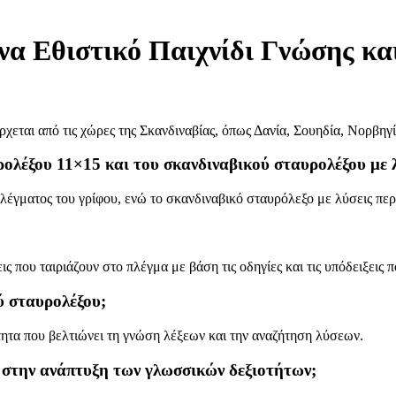
να Εθιστικό Παιχνίδι Γνώσης κα
χεται από τις χώρες της Σκανδιναβίας, όπως Δανία, Σουηδία, Νορβηγί
ολέξου 11×15 και του σκανδιναβικού σταυρολέξου με λ
λέγματος του γρίφου, ενώ το σκανδιναβικό σταυρόλεξο με λύσεις περ
ις που ταιριάζουν στο πλέγμα με βάση τις οδηγίες και τις υπόδειξεις 
ύ σταυρολέξου;
ητα που βελτιώνει τη γνώση λέξεων και την αναζήτηση λύσεων.
 στην ανάπτυξη των γλωσσικών δεξιοτήτων;