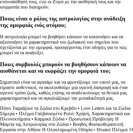
ενσυναίσθησή τους, ενώ οι Ζυγοί με την αισθητική τους και την
ισορροπία που διατηρούν.
Ποιος είναι ο ρόλος της αστρολογίας στην ανάδειξη
της ομορφιάς ενός ατόμου;
Η αστρολογία μπορεί να βοηθήσει κάποιον να κατανοήσει και να
αξιοποιήσει τα χαρακτηριστικά του ζωδιακού του σημείου που
σχετίζονται με την ομορφιά, προσφέροντας έτσι οδηγίες για το πώς
μπορεί να τα αναδείξει.
Ποιες συμβουλές μπορούν να βοηθήσουν κάποιον να
αισθάνεται και να εκφράζει την ομορφιά του;
Σημαντικό είναι να αγαπάμε και να φροντίζουμε τον εαυτό μας, να
είμαστε αυθεντικοί, να ακολουθούμε μια υγιεινή διατροφή και έναν
υγιεινό τρόπο ζωής, καθώς επίσης να αναδεικνύουμε τα θετικά μας
χαρακτηριστικά και να αγκαλιάζουμε την μοναδικότητά μας.
Πόσο Ταιριάζουν τα Ζώδια στο Κρεβάτι
•
Love Letters και τα Ζώδια
Σήμερα
•
Πλέγμα Γαλβανισμένο Ρολό: Χρήση, Χαρακτηριστικά και
Πλεονεκτήματα
•
Καρμικά Ζώδια
•
Προσωπική Πρόβλεψη: Η
Μαγεία της Αστρολογίας στα Ζώδια
•
Βοηθός Φυσικοθεραπευτή
Εργασία στην Αθήνα: Η Ολοκληρωμένη Οδηγία
•
Ηλιακό Πλέγμα: Ο