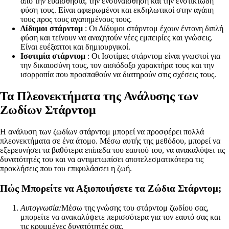
από την ευαισθησία, την ενσυναίσθηση και την ενστικτώδη
φύση τους. Είναι αφιερωμένοι και εκδηλωτικοί στην αγάπη
τους προς τους αγαπημένους τους.
Δίδυμοι στάρντομ
: Οι Δίδυμοι στάρντομ έχουν έντονη διπλή
φύση και τείνουν να αναζητούν νέες εμπειρίες και γνώσεις.
Είναι ευέξαπτοι και δημιουργικοί.
Ισοτιμία στάρντομ
: Οι Ισοτίμες στάρντομ είναι γνωστοί για
την δικαιοσύνη τους, τον αισιόδοξο χαρακτήρα τους και την
ισορροπία που προσπαθούν να διατηρούν στις σχέσεις τους.
Τα Πλεονεκτήματα της Ανάλυσης των
Ζωδίων Στάρντομ
Η ανάλυση των ζωδίων στάρντομ μπορεί να προσφέρει πολλά
πλεονεκτήματα σε ένα άτομο. Μέσω αυτής της μεθόδου, μπορεί να
εξερευνήσει τα βαθύτερα επίπεδα του εαυτού του, να ανακαλύψει τις
δυνατότητές του και να αντιμετωπίσει αποτελεσματικότερα τις
προκλήσεις που του επιφυλάσσει η ζωή.
Πώς Μπορείτε να Αξιοποιήσετε τα Ζώδια Στάρντομ;
Αυτογνωσία:
Μέσω της γνώσης του στάρντομ ζωδίου σας,
μπορείτε να ανακαλύψετε περισσότερα για τον εαυτό σας και
τις κρυμμένες δυνατότητές σας.