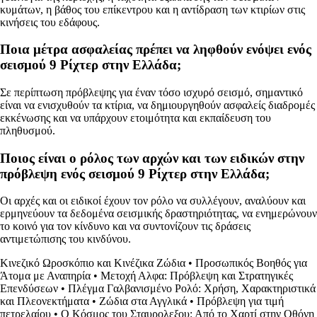
κυμάτων, η βάθος του επίκεντρου και η αντίδραση των κτιρίων στις
κινήσεις του εδάφους.
Ποια μέτρα ασφαλείας πρέπει να ληφθούν ενόψει ενός
σεισμού 9 Ρίχτερ στην Ελλάδα;
Σε περίπτωση πρόβλεψης για έναν τόσο ισχυρό σεισμό, σημαντικό
είναι να ενισχυθούν τα κτίρια, να δημιουργηθούν ασφαλείς διαδρομές
εκκένωσης και να υπάρχουν ετοιμότητα και εκπαίδευση του
πληθυσμού.
Ποιος είναι ο ρόλος των αρχών και των ειδικών στην
πρόβλεψη ενός σεισμού 9 Ρίχτερ στην Ελλάδα;
Οι αρχές και οι ειδικοί έχουν τον ρόλο να συλλέγουν, αναλύουν και
ερμηνεύουν τα δεδομένα σεισμικής δραστηριότητας, να ενημερώνουν
το κοινό για τον κίνδυνο και να συντονίζουν τις δράσεις
αντιμετώπισης του κινδύνου.
Κινεζικό Ωροσκόπιο και Κινέζικα Ζώδια
•
Προσωπικός Βοηθός για
Άτομα με Αναπηρία
•
Μετοχή Αλφα: Πρόβλεψη και Στρατηγικές
Επενδύσεων
•
Πλέγμα Γαλβανισμένο Ρολό: Χρήση, Χαρακτηριστικά
και Πλεονεκτήματα
•
Ζώδια στα Αγγλικά
•
Πρόβλεψη για τιμή
πετρελαίου
•
Ο Κόσμος του Σταυρολεξου: Από το Χαρτί στην Οθόνη