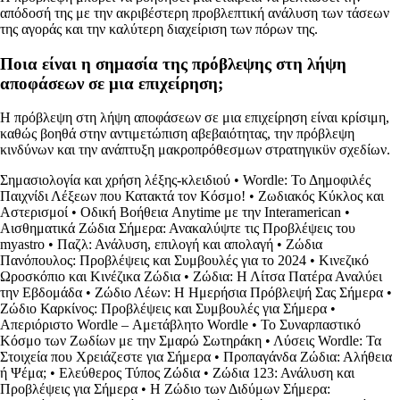
απόδοσή της με την ακριβέστερη προβλεπτική ανάλυση των τάσεων
της αγοράς και την καλύτερη διαχείριση των πόρων της.
Ποια είναι η σημασία της πρόβλεψης στη λήψη
αποφάσεων σε μια επιχείρηση;
Η πρόβλεψη στη λήψη αποφάσεων σε μια επιχείρηση είναι κρίσιμη,
καθώς βοηθά στην αντιμετώπιση αβεβαιότητας, την πρόβλεψη
κινδύνων και την ανάπτυξη μακροπρόθεσμων στρατηγικϋν σχεδίων.
Σημασιολογία και χρήση λέξης-κλειδιού
•
Wordle: Το Δημοφιλές
Παιχνίδι Λέξεων που Κατακτά τον Κόσμο!
•
Ζωδιακός Κύκλος και
Αστερισμοί
•
Οδική Βοήθεια Anytime με την Interamerican
•
Αισθηματικά Ζώδια Σήμερα: Ανακαλύψτε τις Προβλέψεις του
myastro
•
Παζλ: Ανάλυση, επιλογή και απολαγή
•
Ζώδια
Πανόπουλος: Προβλέψεις και Συμβουλές για το 2024
•
Κινεζικό
Ωροσκόπιο και Κινέζικα Ζώδια
•
Ζώδια: Η Λίτσα Πατέρα Αναλύει
την Εβδομάδα
•
Ζώδιο Λέων: Η Ημερήσια Πρόβλεψή Σας Σήμερα
•
Ζώδιο Καρκίνος: Προβλέψεις και Συμβουλές για Σήμερα
•
Απεριόριστο Wordle – Αμετάβλητο Wordle
•
Το Συναρπαστικό
Κόσμο των Ζωδίων με την Σμαρώ Σωτηράκη
•
Λύσεις Wordle: Τα
Στοιχεία που Χρειάζεστε για Σήμερα
•
Προπαγάνδα Ζώδια: Αλήθεια
ή Ψέμα;
•
Ελεύθερος Τύπος Ζώδια
•
Ζώδια 123: Ανάλυση και
Προβλέψεις για Σήμερα
•
Η Ζώδιο των Διδύμων Σήμερα: