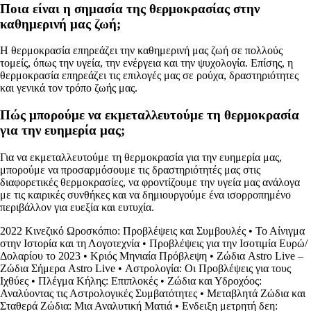
Ποια είναι η σημασία της θερμοκρασίας στην
καθημερινή μας ζωή;
Η θερμοκρασία επηρεάζει την καθημερινή μας ζωή σε πολλούς
τομείς, όπως την υγεία, την ενέργεια και την ψυχολογία. Επίσης, η
θερμοκρασία επηρεάζει τις επιλογές μας σε ρούχα, δραστηριότητες
και γενικά τον τρόπο ζωής μας.
Πώς μπορούμε να εκμεταλλευτούμε τη θερμοκρασία
για την ευημερία μας;
Για να εκμεταλλευτούμε τη θερμοκρασία για την ευημερία μας,
μπορούμε να προσαρμόσουμε τις δραστηριότητές μας στις
διαφορετικές θερμοκρασίες, να φροντίζουμε την υγεία μας ανάλογα
με τις καιρικές συνθήκες και να δημιουργούμε ένα ισορροπημένο
περιβάλλον για ευεξία και ευτυχία.
2022 Κινεζικό Ωροσκόπιο: Προβλέψεις και Συμβουλές
•
Το Αίνιγμα
στην Ιστορία και τη Λογοτεχνία
•
Προβλέψεις για την Ισοτιμία Ευρώ/
Δολαρίου το 2023
•
Κριός Μηνιαία Πρόβλεψη
•
Ζώδια Astro Live –
Ζώδια Σήμερα Astro Live
•
Αστρολογία: Οι Προβλέψεις για τους
Ιχθύες
•
Πλέγμα Κήλης: Επιπλοκές
•
Ζώδια και Υδροχόος:
Αναλύοντας τις Αστρολογικές Συμβατότητες
•
Μεταβλητά Ζώδια και
Σταθερά Ζώδια: Μια Αναλυτική Ματιά
•
Ενδειξη μετρητή δεη: