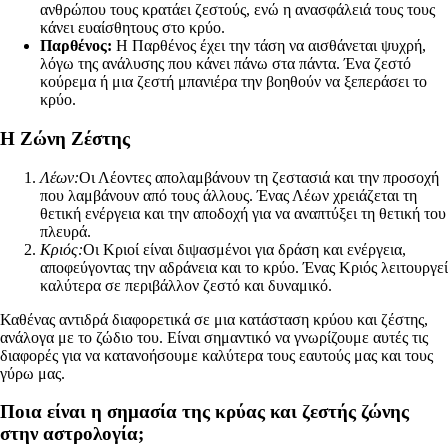
ανθρώπου τους κρατάει ζεστούς, ενώ η ανασφάλειά τους τους
κάνει ευαίσθητους στο κρύο.
Παρθένος:
Η Παρθένος έχει την τάση να αισθάνεται ψυχρή,
λόγω της ανάλυσης που κάνει πάνω στα πάντα. Ένα ζεστό
κούρεμα ή μια ζεστή μπανιέρα την βοηθούν να ξεπεράσει το
κρύο.
Η Ζώνη Ζέστης
Λέων:
Οι Λέοντες απολαμβάνουν τη ζεστασιά και την προσοχή
που λαμβάνουν από τους άλλους. Ένας Λέων χρειάζεται τη
θετική ενέργεια και την αποδοχή για να αναπτύξει τη θετική του
πλευρά.
Κριός:
Οι Κριοί είναι διψασμένοι για δράση και ενέργεια,
αποφεύγοντας την αδράνεια και το κρύο. Ένας Κριός λειτουργεί
καλύτερα σε περιβάλλον ζεστό και δυναμικό.
Καθένας αντιδρά διαφορετικά σε μια κατάσταση κρύου και ζέστης,
ανάλογα με το ζώδιο του. Είναι σημαντικό να γνωρίζουμε αυτές τις
διαφορές για να κατανοήσουμε καλύτερα τους εαυτούς μας και τους
γύρω μας.
Ποια είναι η σημασία της κρύας και ζεστής ζώνης
στην αστρολογία;