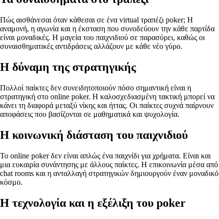
Πώς αισθάνεσαι όταν κάθεσαι σε ένα virtual τραπέζι poker; Η
αναμονή, η αγωνία και η έκσταση που συνοδεύουν την κάθε παρτίδα
είναι μοναδικές. Η μαγεία του παιχνιδιού σε παρασύρει, καθώς οι
συναισθηματικές αντιδράσεις αλλάζουν με κάθε νέο γύρο.
Η δύναμη της στρατηγικής
Πολλοί παίκτες δεν συνειδητοποιούν πόσο σημαντική είναι η
στρατηγική στο online poker. Η καλοσχεδιασμένη τακτική μπορεί να
κάνει τη διαφορά μεταξύ νίκης και ήττας. Οι παίκτες συχνά παίρνουν
αποφάσεις που βασίζονται σε μαθηματικά και ψυχολογία.
Η κοινωνική διάσταση του παιχνιδιού
Το online poker δεν είναι απλώς ένα παιχνίδι για χρήματα. Είναι και
μια ευκαιρία συνάντησης με άλλους παίκτες. Η επικοινωνία μέσα από
chat rooms και η ανταλλαγή στρατηγικών δημιουργούν έναν μοναδικό
κόσμο.
Η τεχνολογία και η εξέλιξη του poker