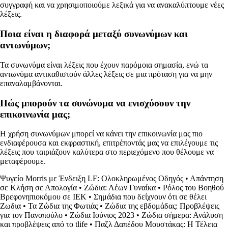
συγγραφή και να χρησιμοποιούμε λεξικά για να ανακαλύπτουμε νέες
λέξεις.
Ποια είναι η διαφορά μεταξύ συνωνύμων και
αντωνύμων;
Τα συνωνύμα είναι λέξεις που έχουν παρόμοια σημασία, ενώ τα
αντωνύμα αντικαθιστούν άλλες λέξεις σε μια πρόταση για να μην
επαναλαμβάνονται.
Πώς μπορούν τα συνώνυμα να ενισχύσουν την
επικοινωνία μας;
Η χρήση συνωνύμων μπορεί να κάνει την επικοινωνία μας πιο
ενδιαφέρουσα και εκφραστική, επιτρέποντάς μας να επιλέγουμε τις
λέξεις που ταιριάζουν καλύτερα στο περιεχόμενο που θέλουμε να
μεταφέρουμε.
Ψυγείο Morris με Ένδειξη LF: Ολοκληρωμένος Οδηγός
•
Απάντηση
σε Κλήση σε Απολογία
•
Ζώδια: Λέων Γυναίκα
•
Ρόλος του Βοηθού
Βρεφονηπιοκόμου σε ΙΕΚ
•
Σημάδια που δείχνουν ότι σε θέλει
Ζωδια
•
Τα Ζώδια της Φωτιάς
•
Ζώδια της εβδομάδας: Προβλέψεις
για τον Πανοπούλο
•
Ζώδια Ιούνιος 2023
•
Ζώδια σήμερα: Ανάλυση
και προβλέψεις από το tlife
•
Παζλ Δαπέδου Μουστάκας: Η Τέλεια