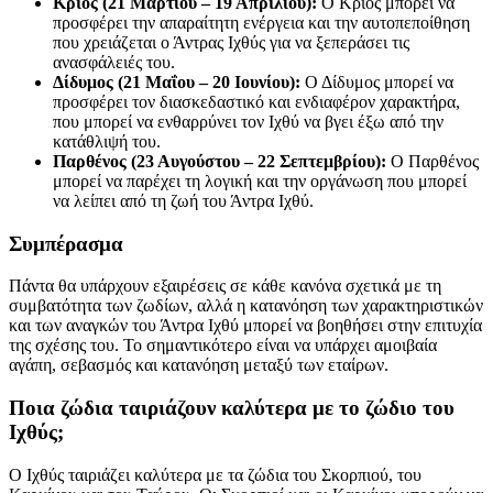
Κριός (21 Μαρτίου – 19 Απριλίου):
Ο Κριός μπορεί να
προσφέρει την απαραίτητη ενέργεια και την αυτοπεποίθηση
που χρειάζεται ο Άντρας Ιχθύς για να ξεπεράσει τις
ανασφάλειές του.
Δίδυμος (21 Μαΐου – 20 Ιουνίου):
Ο Δίδυμος μπορεί να
προσφέρει τον διασκεδαστικό και ενδιαφέρον χαρακτήρα,
που μπορεί να ενθαρρύνει τον Ιχθύ να βγει έξω από την
κατάθλιψή του.
Παρθένος (23 Αυγούστου – 22 Σεπτεμβρίου):
Ο Παρθένος
μπορεί να παρέχει τη λογική και την οργάνωση που μπορεί
να λείπει από τη ζωή του Άντρα Ιχθύ.
Συμπέρασμα
Πάντα θα υπάρχουν εξαιρέσεις σε κάθε κανόνα σχετικά με τη
συμβατότητα των ζωδίων, αλλά η κατανόηση των χαρακτηριστικών
και των αναγκών του Άντρα Ιχθύ μπορεί να βοηθήσει στην επιτυχία
της σχέσης του. Το σημαντικότερο είναι να υπάρχει αμοιβαία
αγάπη, σεβασμός και κατανόηση μεταξύ των εταίρων.
Ποια ζώδια ταιριάζουν καλύτερα με το ζώδιο του
Ιχθύς;
Ο Ιχθύς ταιριάζει καλύτερα με τα ζώδια του Σκορπιού, του