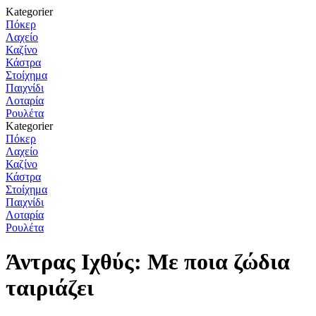
Kategorier
Πόκερ
Λαχείο
Καζίνο
Κάστρα
Στοίχημα
Παιχνίδι
Λοταρία
Ρουλέτα
Kategorier
Πόκερ
Λαχείο
Καζίνο
Κάστρα
Στοίχημα
Παιχνίδι
Λοταρία
Ρουλέτα
Άντρας Ιχθύς: Με ποια ζώδια
ταιριάζει