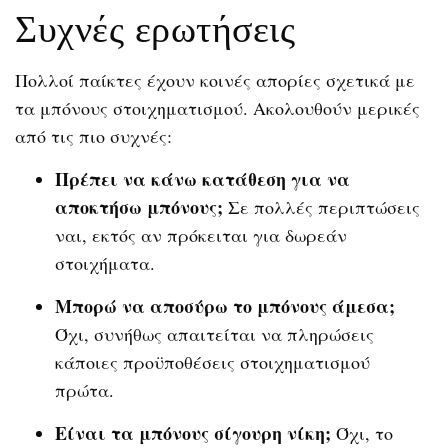
Συχνές ερωτήσεις
Πολλοί παίκτες έχουν κοινές απορίες σχετικά με
τα μπόνους στοιχηματισμού. Ακολουθούν μερικές
από τις πιο συχνές:
Πρέπει να κάνω κατάθεση για να
αποκτήσω μπόνους;
Σε πολλές περιπτώσεις
ναι, εκτός αν πρόκειται για δωρεάν
στοιχήματα.
Μπορώ να αποσύρω το μπόνους άμεσα;
Όχι, συνήθως απαιτείται να πληρώσεις
κάποιες προϋποθέσεις στοιχηματισμού
πρώτα.
Είναι τα μπόνους σίγουρη νίκη;
Όχι, το