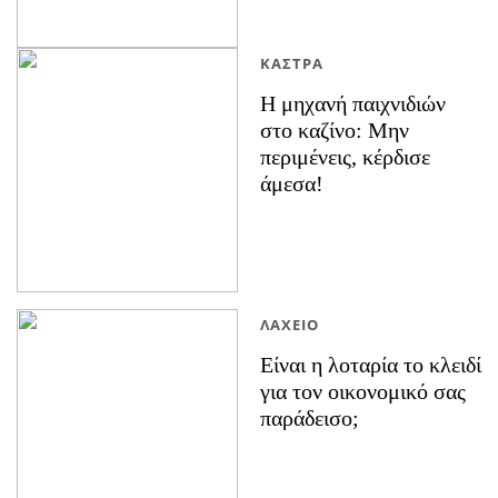
ΚΆΣΤΡΑ
Η μηχανή παιχνιδιών
στο καζίνο: Μην
περιμένεις, κέρδισε
άμεσα!
ΛΑΧΕΊΟ
Είναι η λοταρία το κλειδί
για τον οικονομικό σας
παράδεισο;