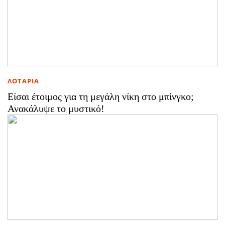
ΛΟΤΑΡΊΑ
Είσαι έτοιμος για τη μεγάλη νίκη στο μπίνγκο;
Ανακάλυψε το μυστικό!