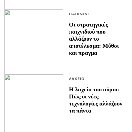
ΠΑΙΧΝΊΔΙ
Οι στρατηγικές
παιχνιδιού που
αλλάζουν το
αποτέλεσμα: Μύθοι
και πραγμα
ΛΑΧΕΊΟ
Η λαχεία του αύριο:
Πώς οι νέες
τεχνολογίες αλλάζουν
τα πάντα