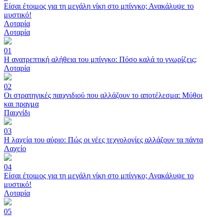
Είσαι έτοιμος για τη μεγάλη νίκη στο μπίνγκο; Ανακάλυψε το
μυστικό!
Λοταρία
Λοταρία
01
Η ανατρεπτική αλήθεια του μπίνγκο: Πόσο καλά το γνωρίζεις;
Λοταρία
02
Οι στρατηγικές παιχνιδιού που αλλάζουν το αποτέλεσμα: Μύθοι
και πραγμα
Παιχνίδι
03
Η λαχεία του αύριο: Πώς οι νέες τεχνολογίες αλλάζουν τα πάντα
Λαχείο
04
Είσαι έτοιμος για τη μεγάλη νίκη στο μπίνγκο; Ανακάλυψε το
μυστικό!
Λοταρία
05