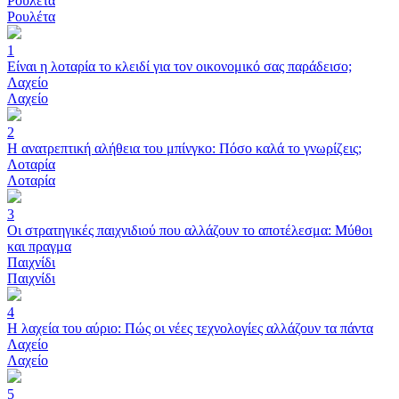
Ρουλέτα
Ρουλέτα
1
Είναι η λοταρία το κλειδί για τον οικονομικό σας παράδεισο;
Λαχείο
Λαχείο
2
Η ανατρεπτική αλήθεια του μπίνγκο: Πόσο καλά το γνωρίζεις;
Λοταρία
Λοταρία
3
Οι στρατηγικές παιχνιδιού που αλλάζουν το αποτέλεσμα: Μύθοι
και πραγμα
Παιχνίδι
Παιχνίδι
4
Η λαχεία του αύριο: Πώς οι νέες τεχνολογίες αλλάζουν τα πάντα
Λαχείο
Λαχείο
5