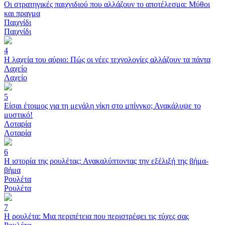
Οι στρατηγικές παιχνιδιού που αλλάζουν το αποτέλεσμα: Μύθοι
και πραγμα
Παιχνίδι
Παιχνίδι
4
Η λαχεία του αύριο: Πώς οι νέες τεχνολογίες αλλάζουν τα πάντα
Λαχείο
Λαχείο
5
Είσαι έτοιμος για τη μεγάλη νίκη στο μπίνγκο; Ανακάλυψε το
μυστικό!
Λοταρία
Λοταρία
6
Η ιστορία της ρουλέτας: Ανακαλύπτοντας την εξέλιξή της βήμα-
βήμα
Ρουλέτα
Ρουλέτα
7
Η ρουλέτα: Μια περιπέτεια που περιστρέφει τις τύχες σας