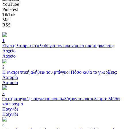
YouTube
Pinterest
TikTok
Mail
RSS
1
Είναι η λοταρία το κλειδί για τον οικονομικό σας παράδεισο;
Λαχείο
Λαχείο
2
Η ανατρεπτική αλήθεια του μπίνγκο: Πόσο καλά το γνωρίζεις;
Λοταρία
Λοταρία
3
Οι στρατηγικές παιχνιδιού που αλλάζουν το αποτέλεσμα: Μύθοι
και πραγμα
Παιχνίδι
Παιχνίδι
4