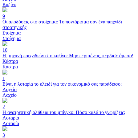
Καζίνο
9
Οι αποδόσεις στο στοίχημα: Το ποντάρισμα σαν ένα παιχνίδι
στρατηγικής
Στοίχημα
Στοίχημα
10
Η μηχανή παιχνιδιών στο καζίνο: Μην περιμένεις, κέρδισε άμεσα!
Κάστρα
Κάστρα
1
Είναι η λοταρία το κλειδί για τον οικονομικό σας παράδεισο;
Λαχείο
Λαχείο
2
Η ανατρεπτική αλήθεια του μπίνγκο: Πόσο καλά το γνωρίζεις;
Λοταρία
Λοταρία
3