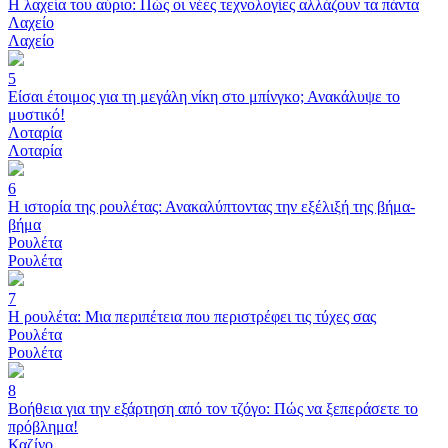
Η λαχεία του αύριο: Πώς οι νέες τεχνολογίες αλλάζουν τα πάντα
Λαχείο
Λαχείο
5
Είσαι έτοιμος για τη μεγάλη νίκη στο μπίνγκο; Ανακάλυψε το
μυστικό!
Λοταρία
Λοταρία
6
Η ιστορία της ρουλέτας: Ανακαλύπτοντας την εξέλιξή της βήμα-
βήμα
Ρουλέτα
Ρουλέτα
7
Η ρουλέτα: Μια περιπέτεια που περιστρέφει τις τύχες σας
Ρουλέτα
Ρουλέτα
8
Βοήθεια για την εξάρτηση από τον τζόγο: Πώς να ξεπεράσετε το
πρόβλημα!
Καζίνο